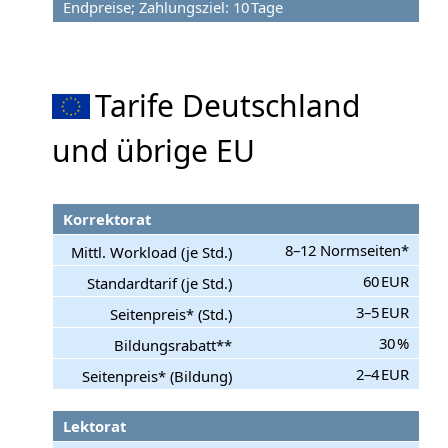
Endpreise; Zahlungsziel: 10 Tage
Tarife Deutschland
und übrige EU
Korrektorat
8–12 Normseiten*
60 EUR
3–5 EUR
30 %
2–4 EUR
Lektorat