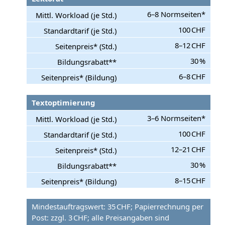
6–8 Normseiten*
100 CHF
8–12 CHF
30 %
6–8 CHF
Textoptimierung
3–6 Normseiten*
100 CHF
12–21 CHF
30 %
8–15 CHF
Mindestauftragswert: 35 CHF; Papierrechnung per
Post: zzgl. 3 CHF; alle Preisangaben sind