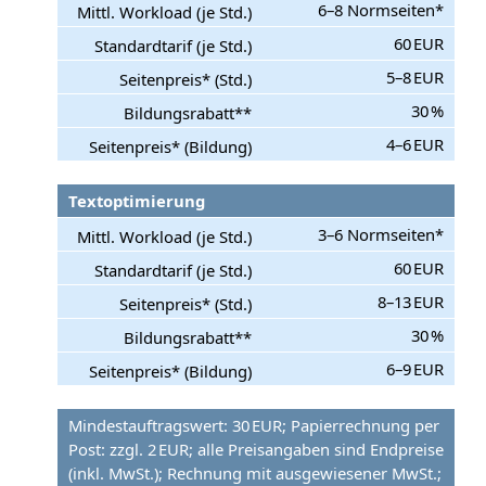
6–8 Normseiten*
60 EUR
5–8 EUR
30 %
4–6 EUR
Textoptimierung
3–6 Normseiten*
60 EUR
8–13 EUR
30 %
6–9 EUR
Mindestauftragswert: 30 EUR; Papierrechnung per
Post: zzgl. 2 EUR; alle Preisangaben sind Endpreise
(inkl. MwSt.); Rechnung mit ausgewiesener MwSt.;