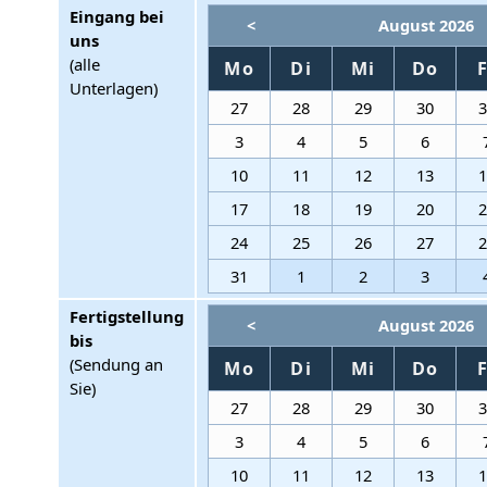
Eingang bei
<
August 2026
uns
(alle
Mo
Di
Mi
Do
Unterlagen)
27
28
29
30
3
4
5
6
10
11
12
13
17
18
19
20
24
25
26
27
31
1
2
3
Fertigstellung
<
August 2026
bis
(Sendung an
Mo
Di
Mi
Do
Sie)
27
28
29
30
3
4
5
6
10
11
12
13