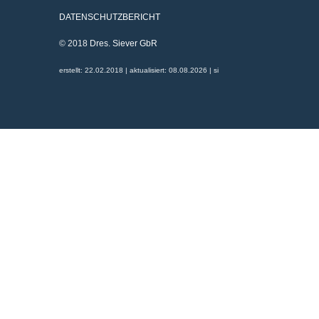
DATENSCHUTZBERICHT
© 2018
Dres. Siever GbR
erstellt: 22.02.2018 | aktualisiert: 08.08.2026 | si