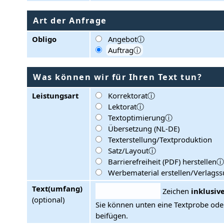
Art der Anfrage
Obligo
Angebotⓘ
Auftragⓘ
Was können wir für Ihren Text tun?
Leistungsart
Korrektoratⓘ
Lektoratⓘ
Textoptimierungⓘ
Übersetzung (NL-DE)
Texterstellung/Textproduktion
Satz/Layoutⓘ
Barrierefreiheit (PDF) herstellen
Werbematerial erstellen/Verlags
Text(umfang)
Zeichen
inklusiv
(optional)
Sie können unten eine Textprobe od
beifügen.