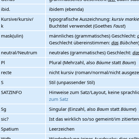
ibid.
ibidem (ebenda)
Kursive/kursiv/
typografische Auszeichnung:
kursiv markie
k
Buchtitel verwendet (Goethes
Faust
)
mask(ulin)
männliches (grammatisches) Geschlecht:
Geschlecht übereinstimmen:
das
Bübchen
neutral/Neutrum
neutrales (grammatisches) Geschlecht:
da
Pl
Plural (Mehrzahl, also
Bäume
statt
Baum
)
recte
nicht kursiv (roman/normal/nicht ausgeze
S
Stil (unpassender Stil)
SATZINFO
Hinweise zum Satz/Layout, keine sprachli
zum Satz
Sg
Singular (Einzahl, also
Baum
statt
Bäume
)
sic?
Ist das wirklich so/so gemeint/im zitierte
Spatium
Leerzeichen
Wdh.
Wiederholung (eines Ausdrucks; dies sollt