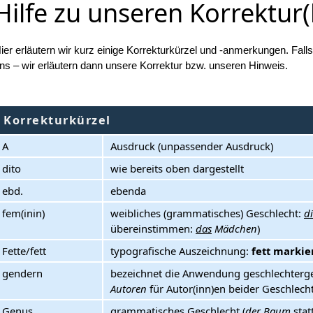
Hilfe zu unseren Korrektur
ier erläutern wir kurz einige Korrekturkürzel und -anmerkungen. Fall
ns – wir erläutern dann unsere Korrektur bzw. unseren Hinweis.
Korrekturkürzel
A
Ausdruck (unpassender Ausdruck)
dito
wie bereits oben dargestellt
ebd.
ebenda
fem(inin)
weibliches (grammatisches) Geschlecht:
d
übereinstimmen:
das
Mädchen
)
Fette/fett
typografische Auszeichnung:
fett markie
gendern
bezeichnet die Anwendung geschlechterg
Autoren
für Autor(inn)en beider Geschlech
Genus
grammatisches Geschlecht (
der
Baum
stat