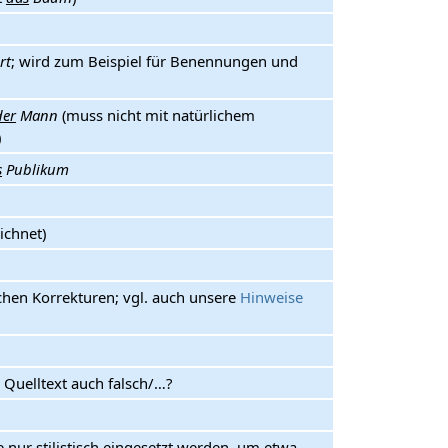
rt
; wird zum Beispiel für Benennungen und
der
Mann
(muss nicht mit natürlichem
)
s
Publikum
ichnet)
chen Korrekturen; vgl. auch unsere
Hinweise
n Quelltext auch falsch/…?
e nur stilistisch eingesetzt werden, um etwa