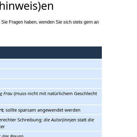
(hinweis)en
s Sie Fragen haben, wenden Sie sich stets gern an
ie
Frau
(muss nicht mit natürlichem Geschlecht
rt
; sollte sparsam angewendet werden
erechter Schreibung:
die Autor(inn)en
statt
die
ter
t
das
Baum
)